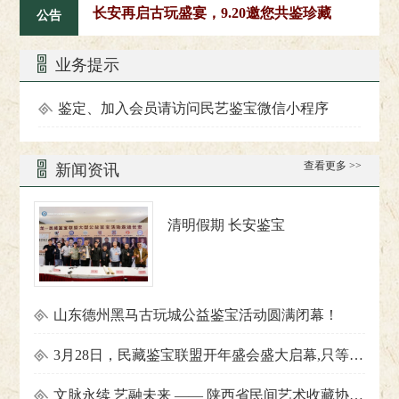
长安再启古玩盛宴，9.20邀您共鉴珍藏
公
公告
业务提示
鉴定、加入会员请访问民艺鉴宝微信小程序
查看更多 >>
新闻资讯
清明假期 长安鉴宝
山东德州黑马古玩城公益鉴宝活动圆满闭幕！
3月28日，民藏鉴宝联盟开年盛会盛大启幕,只等你来！
文脉永续 艺融未来 —— 陕西省民间艺术收藏协会 2026 新年会圆满举行